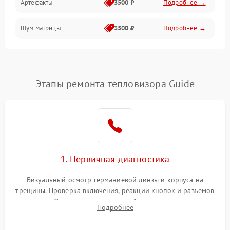
Артефакты
3500 ₽
Подробнее →
Матрица
Шум матрицы
3500 ₽
Подробнее →
Проблемы питания
Температурные проблемы
Сбои коммуникаций и интерфейсов
Этапы ремонта тепловизора Guide
Программные сбои
Проблемы с объективом
1. Первичная диагностика
Экран (дисплей)
Визуальный осмотр германиевой линзы и корпуса на
трещины. Проверка включения, реакции кнопок и разъемов
зарядки. Оценка вывода тепловой сигнатуры на экран,
Подробнее
проверка базовых функций и считывание системных
ошибок.