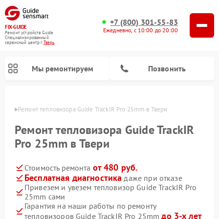
+7 (800) 301-55-83
FIX-GUIDE
Ежедневно, с 10:00 до 20:00
Ремонт устройств Guide
Специализированный
cервисный центр г.
Тверь
Мы ремонтируем
Позвонить
Твери
Ремонт тепловизора Guide TrackIR Pro 25mm в Твери
Ремонт тепловизионных прицелов Guide
Ремонт цифровых монокуляров Guide
Ремонт тепловизора Guide TrackIR
Pro 25mm в Твери
от 480 руб.
Стоимость ремонта
Бесплатная диагностика
даже при отказе
Привезем и увезем тепловизор Guide TrackIR Pro
25mm сами
Гарантия на наши работы по ремонту
до 3-х лет
тепловизоров Guide TrackIR Pro 25mm