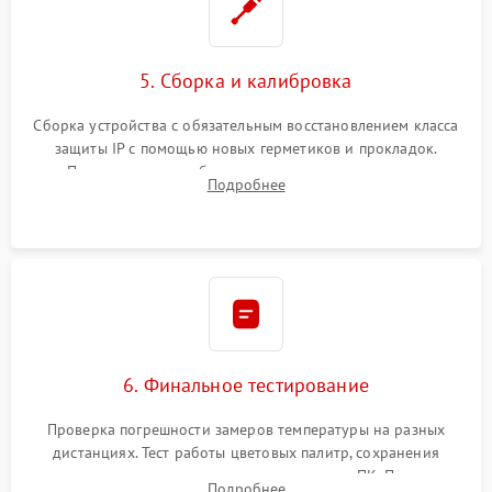
5. Сборка и калибровка
Сборка устройства с обязательным восстановлением класса
защиты IP с помощью новых герметиков и прокладок.
Программная калибровка матрицы по эталонному
Подробнее
абсолютно черному телу для точного измерения температур.
6. Финальное тестирование
Проверка погрешности замеров температуры на разных
дистанциях. Тест работы цветовых палитр, сохранения
термограмм в память и передачи данных на ПК. Проверка
Подробнее