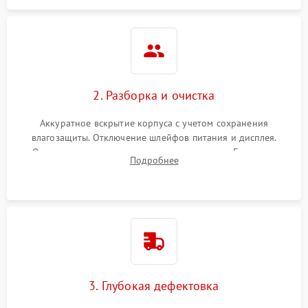
2. Разборка и очистка
Аккуратное вскрытие корпуса с учетом сохранения
влагозащиты. Отключение шлейфов питания и дисплея.
Очистка внутренних плат от окислов и пыли. Бережная
Подробнее
обработка германиевого объектива специализированными
растворами.
3. Глубокая дефектовка