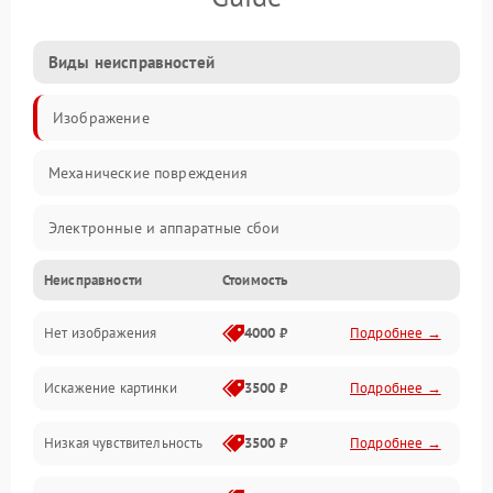
Виды неисправностей
Изображение
Механические повреждения
Электронные и аппаратные сбои
Неисправности
Стоимость
Неисправности сенсора и оптики
Нет изображения
4000 ₽
Подробнее →
Программные ошибки
Искажение картинки
3500 ₽
Подробнее →
Электропитание
Низкая чувствительность
3500 ₽
Подробнее →
Измерения