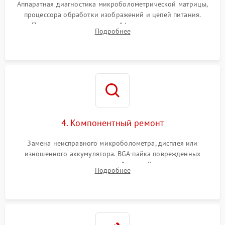
Аппаратная диагностика микроболометрической матрицы,
процессора обработки изображений и цепей питания.
Проверка целостности шлейфов, модуля памяти и
Подробнее
интерфейсов связи. Выявление сгоревших SMD-компонентов
на плате.
4. Компонентный ремонт
Замена неисправного микроболометра, дисплея или
изношенного аккумулятора. BGA-пайка поврежденных
контроллеров на материнской плате. Восстановление
Подробнее
разъемов и кнопок, замена поврежденных элементов
корпуса.