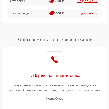
Артефакты
3500 ₽
Подробнее →
Матрица
Шум матрицы
3500 ₽
Подробнее →
Проблемы питания
Температурные проблемы
Сбои коммуникаций и интерфейсов
Этапы ремонта тепловизора Guide
Программные сбои
Проблемы с объективом
1. Первичная диагностика
Экран (дисплей)
Визуальный осмотр германиевой линзы и корпуса на
трещины. Проверка включения, реакции кнопок и разъемов
зарядки. Оценка вывода тепловой сигнатуры на экран,
Подробнее
проверка базовых функций и считывание системных
ошибок.