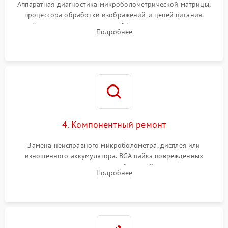
Аппаратная диагностика микроболометрической матрицы,
процессора обработки изображений и цепей питания.
Проверка целостности шлейфов, модуля памяти и
Подробнее
интерфейсов связи. Выявление сгоревших SMD-компонентов
на плате.
4. Компонентный ремонт
Замена неисправного микроболометра, дисплея или
изношенного аккумулятора. BGA-пайка поврежденных
контроллеров на материнской плате. Восстановление
Подробнее
разъемов и кнопок, замена поврежденных элементов
корпуса.