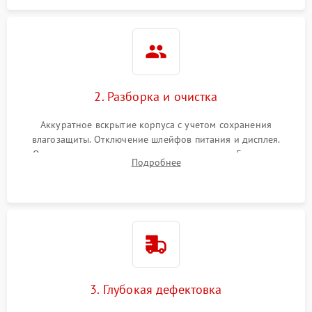
2. Разборка и очистка
Аккуратное вскрытие корпуса с учетом сохранения
влагозащиты. Отключение шлейфов питания и дисплея.
Очистка внутренних плат от окислов и пыли. Бережная
Подробнее
обработка германиевого объектива специализированными
растворами.
3. Глубокая дефектовка