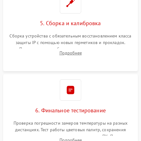
5. Сборка и калибровка
Сборка устройства с обязательным восстановлением класса
защиты IP с помощью новых герметиков и прокладок.
Программная калибровка матрицы по эталонному
Подробнее
абсолютно черному телу для точного измерения температур.
6. Финальное тестирование
Проверка погрешности замеров температуры на разных
дистанциях. Тест работы цветовых палитр, сохранения
термограмм в память и передачи данных на ПК. Проверка
Подробнее