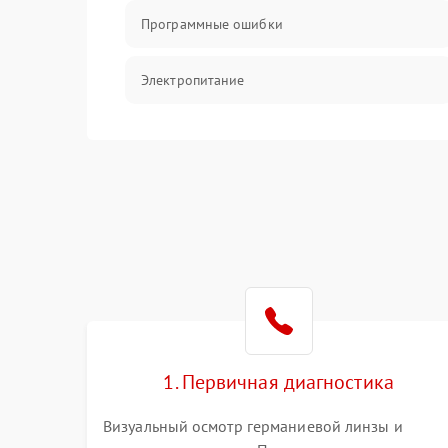
Программные ошибки
Электропитание
Измерения
Матрица
Проблемы питания
Температурные проблемы
Сбои коммуникаций и интерфейсов
1. Первичная диагностика
Программные сбои
Визуальный осмотр германиевой линзы и