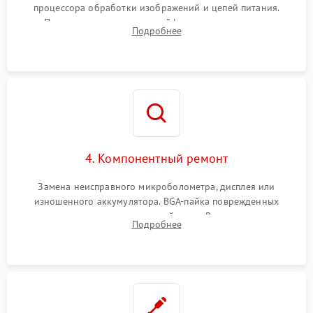
процессора обработки изображений и цепей питания.
Проверка целостности шлейфов, модуля памяти и
Подробнее
интерфейсов связи. Выявление сгоревших SMD-компонентов
на плате.
4. Компонентный ремонт
Замена неисправного микроболометра, дисплея или
изношенного аккумулятора. BGA-пайка поврежденных
контроллеров на материнской плате. Восстановление
Подробнее
разъемов и кнопок, замена поврежденных элементов
корпуса.