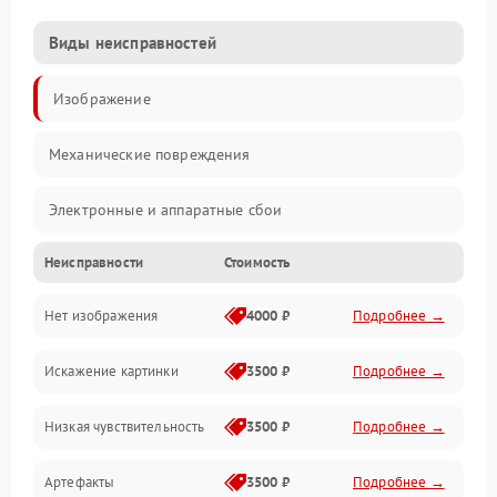
Виды неисправностей
Изображение
Механические повреждения
Электронные и аппаратные сбои
Неисправности
Стоимость
Неисправности сенсора и оптики
Нет изображения
4000 ₽
Подробнее →
Программные ошибки
Искажение картинки
3500 ₽
Подробнее →
Электропитание
Низкая чувствительность
3500 ₽
Подробнее →
Измерения
Артефакты
3500 ₽
Подробнее →
Матрица