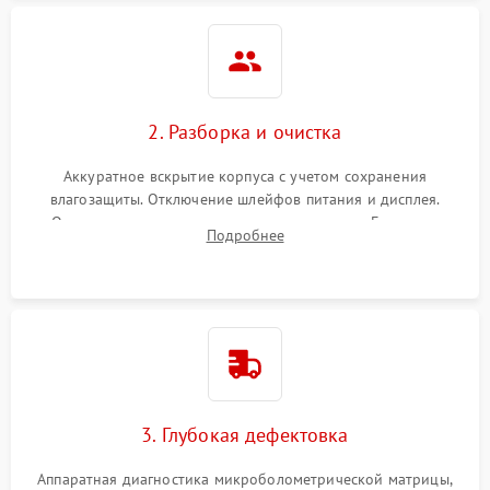
2. Разборка и очистка
Аккуратное вскрытие корпуса с учетом сохранения
влагозащиты. Отключение шлейфов питания и дисплея.
Очистка внутренних плат от окислов и пыли. Бережная
Подробнее
обработка германиевого объектива специализированными
растворами.
3. Глубокая дефектовка
Аппаратная диагностика микроболометрической матрицы,