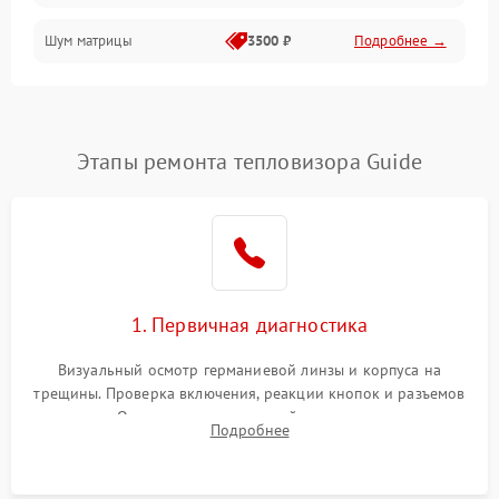
Шум матрицы
3500 ₽
Подробнее →
Проблемы питания
Температурные проблемы
Сбои коммуникаций и интерфейсов
Этапы ремонта тепловизора Guide
Программные сбои
Проблемы с объективом
1. Первичная диагностика
Экран (дисплей)
Визуальный осмотр германиевой линзы и корпуса на
трещины. Проверка включения, реакции кнопок и разъемов
зарядки. Оценка вывода тепловой сигнатуры на экран,
Подробнее
проверка базовых функций и считывание системных
ошибок.