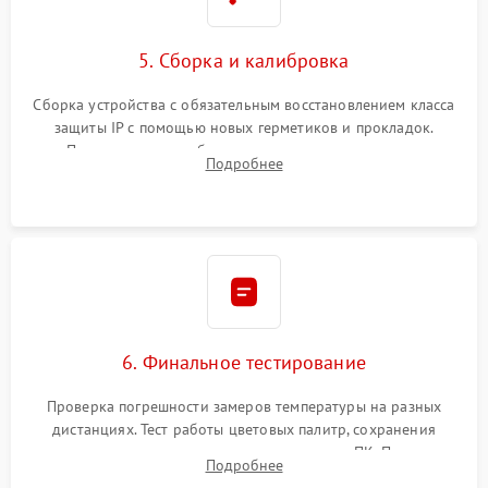
5. Сборка и калибровка
Сборка устройства с обязательным восстановлением класса
защиты IP с помощью новых герметиков и прокладок.
Программная калибровка матрицы по эталонному
Подробнее
абсолютно черному телу для точного измерения температур.
6. Финальное тестирование
Проверка погрешности замеров температуры на разных
дистанциях. Тест работы цветовых палитр, сохранения
термограмм в память и передачи данных на ПК. Проверка
Подробнее
автономности работы и итоговый контроль качества.