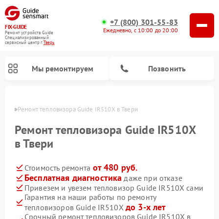
+7 (800) 301-55-83
FIX-GUIDE
Ежедневно, с 10:00 до 20:00
Ремонт устройств Guide
Специализированный
cервисный центр г.
Тверь
Мы ремонтируем
Позвонить
Твери
Ремонт тепловизора Guide IR510X в Твери
Ремонт тепловизионных прицелов Guide
Ремонт цифровых монокуляров Guide
Ремонт тепловизора Guide IR510X
в Твери
от 480 руб.
Стоимость ремонта
Бесплатная диагностика
даже при отказе
Привезем и увезем тепловизор Guide IR510X сами
Гарантия на наши работы по ремонту
до 3-х лет
тепловизоров Guide IR510X
Срочный ремонт тепловизоров Guide IR510X в