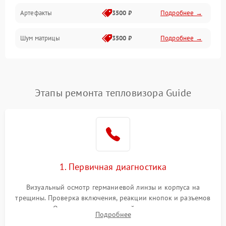
Артефакты
3500 ₽
Подробнее →
Матрица
Шум матрицы
3500 ₽
Подробнее →
Проблемы питания
Температурные проблемы
Сбои коммуникаций и интерфейсов
Этапы ремонта тепловизора Guide
Программные сбои
Проблемы с объективом
1. Первичная диагностика
Экран (дисплей)
Визуальный осмотр германиевой линзы и корпуса на
трещины. Проверка включения, реакции кнопок и разъемов
зарядки. Оценка вывода тепловой сигнатуры на экран,
Подробнее
проверка базовых функций и считывание системных