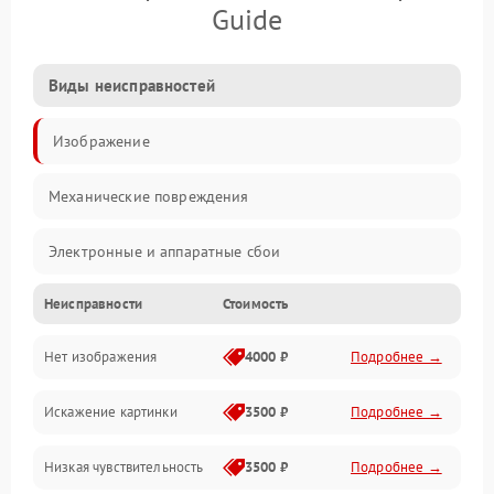
Guide
Виды неисправностей
Изображение
Механические повреждения
Электронные и аппаратные сбои
Неисправности
Стоимость
Неисправности сенсора и оптики
Нет изображения
4000 ₽
Подробнее →
Программные ошибки
Искажение картинки
3500 ₽
Подробнее →
Электропитание
Низкая чувствительность
3500 ₽
Подробнее →
Измерения