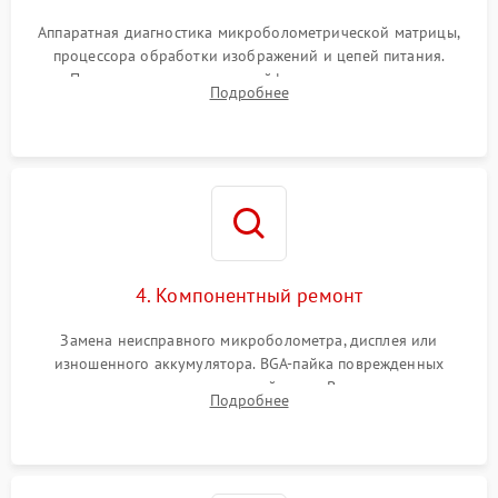
Аппаратная диагностика микроболометрической матрицы,
процессора обработки изображений и цепей питания.
Проверка целостности шлейфов, модуля памяти и
Подробнее
интерфейсов связи. Выявление сгоревших SMD-компонентов
на плате.
4. Компонентный ремонт
Замена неисправного микроболометра, дисплея или
изношенного аккумулятора. BGA-пайка поврежденных
контроллеров на материнской плате. Восстановление
Подробнее
разъемов и кнопок, замена поврежденных элементов
корпуса.