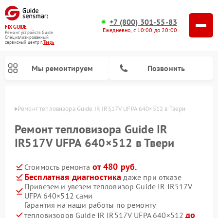
+7 (800) 301-55-83
FIX-GUIDE
Ежедневно, с 10:00 до 20:00
Ремонт устройств Guide
Специализированный
cервисный центр г.
Тверь
Мы ремонтируем
Позвонить
Твери
Ремонт тепловизора Guide IR IR517V UFPA 640×512 в Твери
Ремонт тепловизионных прицелов Guide
Ремонт цифровых монокуляров Guide
Ремонт тепловизора Guide IR
IR517V UFPA 640×512 в Твери
от 480 руб.
Стоимость ремонта
Бесплатная диагностика
даже при отказе
Привезем и увезем тепловизор Guide IR IR517V
UFPA 640×512 сами
Гарантия на наши работы по ремонту
до
тепловизоров Guide IR IR517V UFPA 640×512