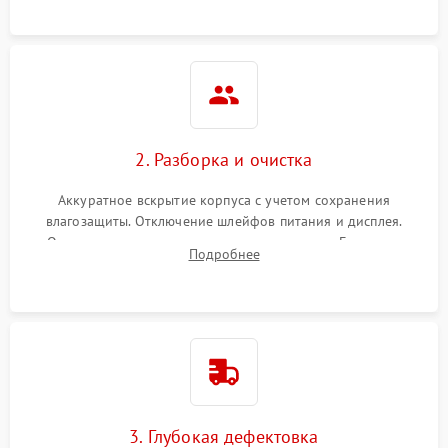
ошибок.
2. Разборка и очистка
Аккуратное вскрытие корпуса с учетом сохранения
влагозащиты. Отключение шлейфов питания и дисплея.
Очистка внутренних плат от окислов и пыли. Бережная
Подробнее
обработка германиевого объектива специализированными
растворами.
3. Глубокая дефектовка