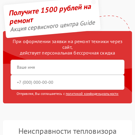
Получите 1500 рублей на
ремонт
Акция сервисного центра Guide
При оформлении заявки на ремонт техники через
сайт,
действует персональная бессрочная скидка
Отправляя, Вы соглашаетесь с
политикой конфиденциальности
Неисправности тепловизора