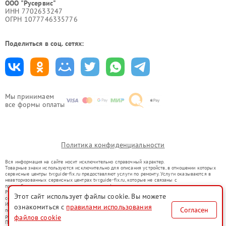
ООО "Русервис"
ИНН 7702633247
ОГРН 1077746335776
Поделиться в соц. сетях:
Мы принимаем
все формы оплаты
Политика конфиденциальности
Вся информация на сайте носит исключительно справочный характер.
Товарные знаки используются исключительно для описания устройств, в отношении которых
сервисные центры tvr.guide-fix.ru предоставляют услуги по ремонту. Услуги оказываются в
неавторизованных сервисных центрах tvr.guide-fix.ru, которые не связаны с
правообладателями товарных знаков или их официальными представителями.
Ремонт осуществляется для устройств, уже введенных в гражданский оборот в соответствии
Этот сайт использует файлы cookie. Вы можете
со статьей 1487 ГК РФ.
Использование товарных знаков не преследует цели индивидуализации услуг или введения
ознакомиться с
правилами использования
Согласен
потребителей в заблуждение, а служит для информирования о предоставляемых услугах по
ремонту техники указанных брендов.
файлов cookie
Представленная на сайте информация не является публичной офертой, определяемой