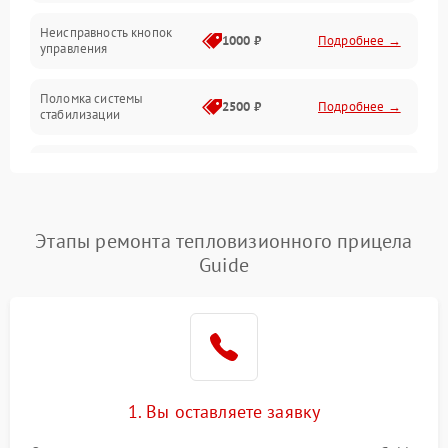
Оптика
Неисправность кнопок
1000 ₽
Подробнее →
управления
Поломка системы
2500 ₽
Подробнее →
стабилизации
Повреждение системы
2500 ₽
Подробнее →
записи
Неисправность системы
Этапы ремонта тепловизионного прицела
1500 ₽
Подробнее →
Wi-Fi
Guide
Поломка системы GPS
2000 ₽
Подробнее →
Повреждение системы
1500 ₽
Подробнее →
защиты от перегрузок
1. Вы оставляете заявку
Неисправность системы
автоматического
1500 ₽
Подробнее →
отключения