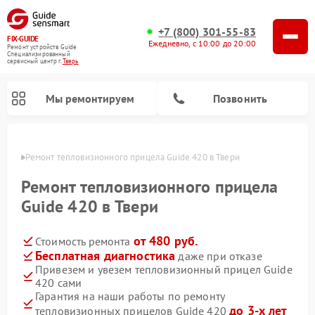
+7 (800) 301-55-83
FIX-GUIDE
Ежедневно, с 10:00 до 20:00
Ремонт устройств Guide
Специализированный
cервисный центр г.
Тверь
Мы ремонтируем
Позвонить
Твери
Ремонт тепловизионного прицела Guide 420 в Твери
Ремонт цифровых монокуляров Guide
Ремонт тепловизионного прицела
Guide 420 в Твери
от 480 руб.
Стоимость ремонта
Бесплатная диагностика
даже при отказе
Привезем и увезем тепловизионный прицел Guide
420 сами
Гарантия на наши работы по ремонту
до 3-х лет
тепловизионных прицелов Guide 420