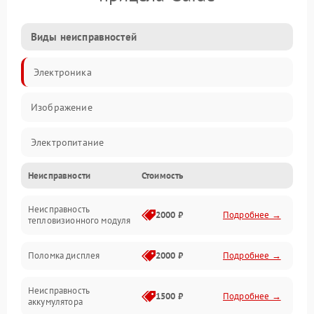
Виды неисправностей
Электроника
Изображение
Электропитание
Неисправности
Стоимость
Измерения
Неисправность
Матрица
2000 ₽
Подробнее →
тепловизионного модуля
Юстировка
Поломка дисплея
2000 ₽
Подробнее →
Механические повреждения
Неисправность
1500 ₽
Подробнее →
аккумулятора