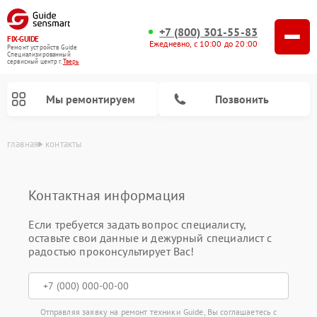
+7 (800) 301-55-83
FIX-GUIDE
Ежедневно, с 10:00 до 20:00
Ремонт устройств Guide
Специализированный
cервисный центр г.
Тверь
Мы ремонтируем
Позвонить
главная
контакты
Контактная информация
Ремонт цифровых монокуляров Guide
Ремонт тепловизионных прицелов Guide
Если требуется задать вопрос специалисту,
оставьте свои данные и дежурный специалист с
радостью проконсультирует Вас!
Отправляя заявку на ремонт техники Guide, Вы соглашаетесь с